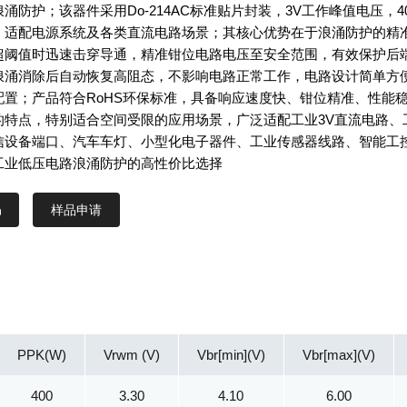
涌防护；该器件采用Do-214AC标准贴片封装，3V工作峰值电压，4
，适配电源系统及各类直流电路场景；其核心优势在于浪涌防护的精
超阈值时迅速击穿导通，精准钳位电路电压至安全范围，有效保护后
浪涌消除后自动恢复高阻态，不影响电路正常工作，电路设计简单方
配置；产品符合RoHS环保标准，具备响应速度快、钳位精准、性能
的特点，特别适合空间受限的应用场景，广泛适配工业3V直流电路、
信设备端口、汽车车灯、小型化电子器件、工业传感器线路、智能工
工业低压电路浪涌防护的高性价比选择
样品申请
PPK(W)
Vrwm (V)
Vbr[min](V)
Vbr[max](V)
400
3.30
4.10
6.00