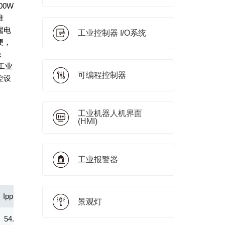
00W
准
端电
工业控制器 I/O系统
便，
稳
工业
可编程控制器
控设
工业机器人机界面
(HMI)
工业报警器
Ipp(A)
Vc@lpp [Max](V)
IR@Vrwm(μA)
@ iT (mA)
景观灯
54.80
7.30
150.00
10.00