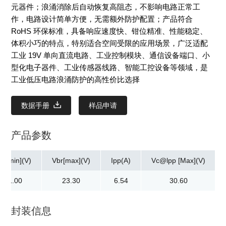
元器件；浪涌消除后自动恢复高阻态，不影响电路正常工
作，电路设计简单方便，无需额外防护配置；产品符合
RoHS 环保标准，具备响应速度快、钳位精准、性能稳定、
体积小巧的特点，特别适合空间受限的应用场景，广泛适配
工业 19V 单向直流电路、工业控制模块、通信设备端口、小
型化电子器件、工业传感器线路、智能工控设备等领域，是
工业低压电路浪涌防护的高性价比选择
数据手册
样品申请
产品参数
br[min](V)
Vbr[max](V)
Ipp(A)
Vc@lpp [Max](V)
21.00
23.30
6.54
30.60
封装信息