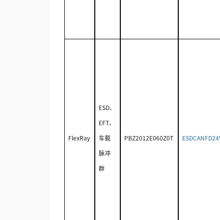
ESD、
EFT、
FlexRay
车载
PBZ2012E060Z0T
ESDCANFD24
脉冲
群