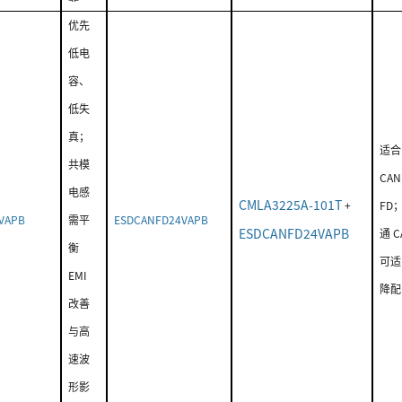
优先
低电
容、
低失
真；
适合
共模
CAN
电感
CMLA3225A-101T
+
FD
VAPB
需平
ESDCANFD24VAPB
ESDCANFD24VAPB
通 C
衡
可适
EMI
降配
改善
与高
速波
形影