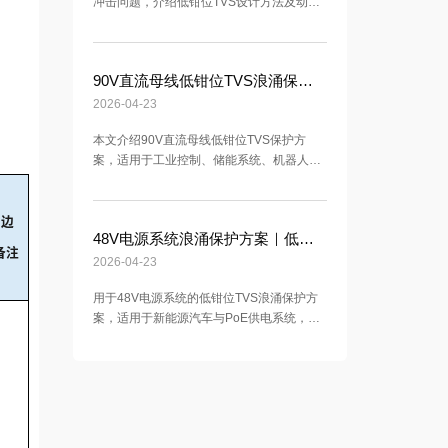
冲击问题，介绍低钳位TVS设计方法及动态
电阻优化思路，用于提升DC-DC电源输入端
的过压保护与系统可靠性。
90V直流母线低钳位TVS浪涌保护方案｜120V耐压DC-DC芯片窗口保护
2026-04-23
本文介绍90V直流母线低钳位TVS保护方
案，适用于工业控制、储能系统、机器人、
两轮车及轻型电动平台等90V母线应用场
景。围绕120V耐压DC-DC芯片保护需求，
用边
通过低动态电阻与低钳位设计，在1.2/50μs
48V电源系统浪涌保护方案｜低钳位TVS在汽车电子与PoE中的应用
与8/20μs组合浪涌条件下实现更优母线钳位
备注
控制，降低芯片击穿、雪崩退化与隐性失效
2026-04-23
风险。
用于48V电源系统的低钳位TVS浪涌保护方
案，适用于新能源汽车与PoE供电系统，满
足ISO7637-2与IEC61000-4-5标准，有效降
低钳位电压并提升系统可靠性。