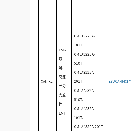
CMLA3225A-
101T、
ESD、
CMLA3225A-
浪
510T、
涌、
CMLA3225A-
高速
CAN XL
201T、
ESDCANFD24
差分
CMLA4532A-
完整
510T、
性、
CMLA4532A-
EMI
101T、
CMLA4532A-201T