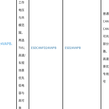
工作
电压
普通
与共
CAN
模范
CAN
围，
可共
再选
24VAPB
、
部分
TVS；
ESDCANFD24VAPB
ESD24VAPB
B
路，
高速/
高速
车规
景优
场景
专用
优先
号
低电
容与
高可
靠