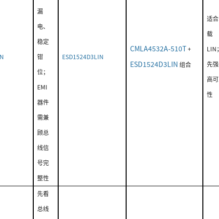
漏
适合
电、
载
稳定
CMLA4532A-510T
+
LI
IN
钳
ESD1524D3LIN
ESD1524D3LIN
先强
组合
位；
高可
EMI
性
器件
需兼
顾总
线信
号完
整性
先看
总线