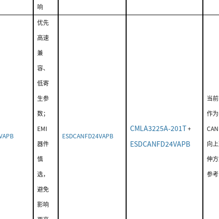
响
优先
高速
兼
容、
低寄
生参
当前
数；
作为
CMLA3225A-201T
EMI
+
CAN
VAPB
ESDCANFD24VAPB
ESDCANFD24VAPB
器件
向上
慎
伸方
选，
参考
避免
影响