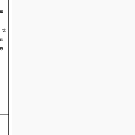
车
N；优
调
靠