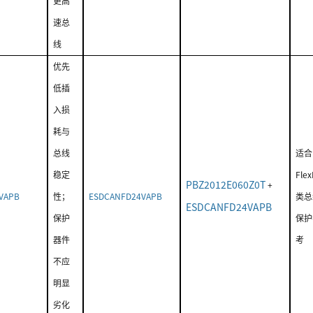
更高
速总
线
优先
低插
入损
耗与
总线
适合
稳定
Fle
PBZ2012E060Z0T
+
VAPB
性；
ESDCANFD24VAPB
类总
ESDCANFD24VAPB
保护
保护
器件
考
不应
明显
劣化