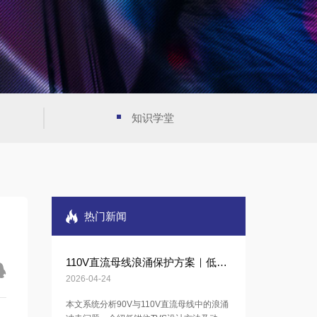
知识学堂
热门新闻
110V直流母线浪涌保护方案｜低钳位TVS设计
2026-04-24
本文系统分析90V与110V直流母线中的浪涌