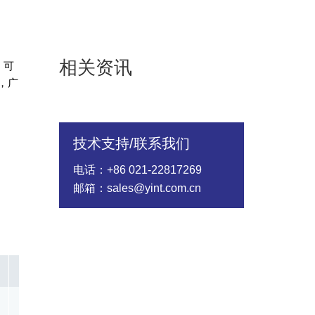
相关资讯
，可
，广
技术支持/联系我们
电话：+86 021-22817269
邮箱：sales@yint.com.cn
In @8/20us(A)
Rated Wattage(W)
Energy（10/1000
30.00
1.60
820.00