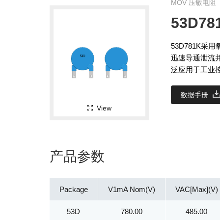
MOV 压敏电阻
53D78
53D781K
迅速导通泄流
泛应用于工业
数据手册
View
产品参数
Package
V1mA Nom(V)
VAC[Max](V)
53D
780.00
485.00