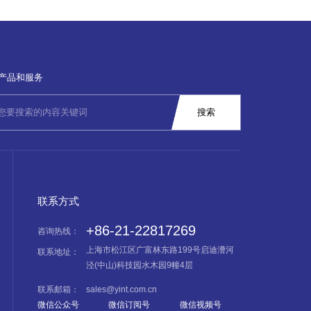
产品和服务
联系方式
+86-21-22817269
咨询热线：
上海市松江区广富林东路199号启迪漕河
联系地址：
泾(中山)科技园水木园9幢4层
联系邮箱：
sales@yint.com.cn
微信公众号
微信订阅号
微信视频号