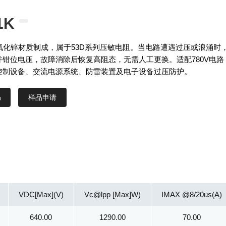
1K
采用氧化锌材质制成，属于53D系列压敏电阻。当电路遭遇过压或浪涌时
并钳位电压，故障消除后恢复高阻态，无需人工更换。适配780V电路
控制设备、交流电源系统、防雷装置及电子设备过压防护。
样品申请
VDC[Max](V)
Vc@lpp [Max]W)
IMAX @8/20us(A)
640.00
1290.00
70.00