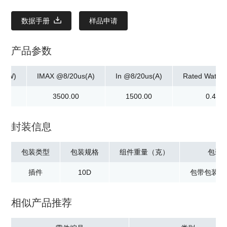
数据手册
样品申请
产品参数
ax]W)
IMAX @8/20us(A)
In @8/20us(A)
Rated Watta
0
3500.00
1500.00
0.40
封装信息
包装类型
包装规格
组件重量（克）
包装
插件
10D
包带包装：5
相似产品推荐