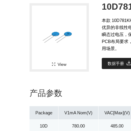
10D78
本款 10D78
优异的非线性
瞬态过电压，
PCB布局要
用场景。
数据手册
View
产品参数
Package
V1mA Nom(V)
VAC[Max](V)
10D
780.00
485.00