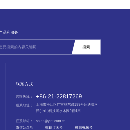
产品和服务
联系方式
+86-21-22817269
咨询热线：
上海市松江区广富林东路199号启迪漕河
联系地址：
泾(中山)科技园水木园9幢4层
联系邮箱：
sales@yint.com.cn
微信公众号
微信订阅号
微信视频号