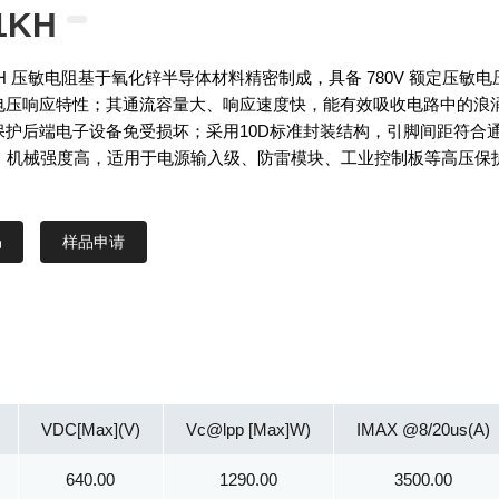
1KH
1KH 压敏电阻基于氧化锌半导体材料精密制成，具备 780V 额定压敏电
电压响应特性；其通流容量大、响应速度快，能有效吸收电路中的浪
保护后端电子设备免受损坏；采用10D标准封装结构，引脚间距符合
求，机械强度高，适用于电源输入级、防雷模块、工业控制板等高压保
样品申请
VDC[Max](V)
Vc@lpp [Max]W)
IMAX @8/20us(A)
640.00
1290.00
3500.00