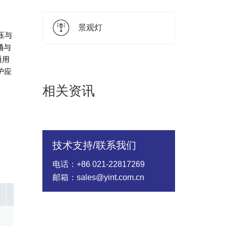
景观灯
压与
涌与
通用
护应
相关资讯
技术支持/联系我们
电话：+86 021-22817269
邮箱：sales@yint.com.cn
In @8/20us(A)
Rated Wattage(W)
Energy（10/1000
4KV/2KA
0.40
139.00