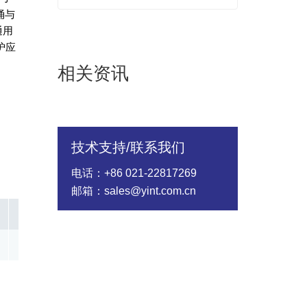
涌与
通用
护应
相关资讯
技术支持/联系我们
电话：+86 021-22817269
邮箱：sales@yint.com.cn
In @8/20us(A)
Rated Wattage(W)
Energy（10/1000
1000.00
0.10
18.00