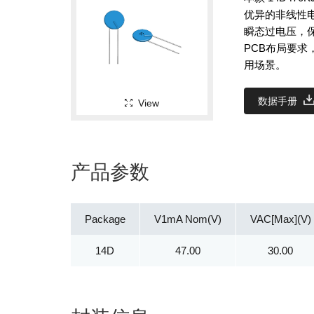
优异的非线性
瞬态过电压，
PCB布局要
用场景。
数据手册
View
产品参数
Package
V1mA Nom(V)
VAC[Max](V)
14D
47.00
30.00