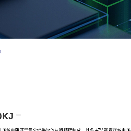
阻
0KJ
0KJ 压敏电阻基于氧化锌半导体材料精密制成，具备 47V 额定压敏电