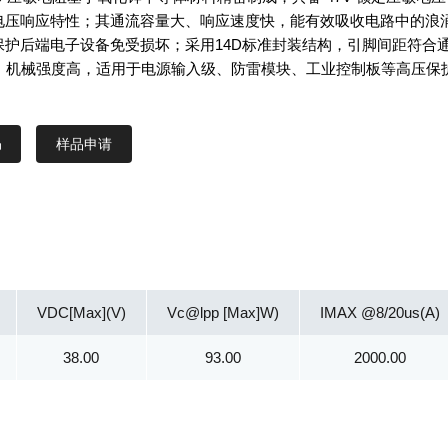
电压响应特性；其通流容量大、响应速度快，能有效吸收电路中的浪
保护后端电子设备免受损坏；采用14D标准封装结构，引脚间距符合
求，机械强度高，适用于电源输入级、防雷模块、工业控制板等高压保
样品申请
VDC[Max](V)
Vc@lpp [Max]W)
IMAX @8/20us(A)
38.00
93.00
2000.00