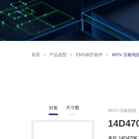
首页
产品选型
EMS保护器件
MOV 压敏电
封装
尺寸图
MOV 压敏电阻
14D47
本款 14D47