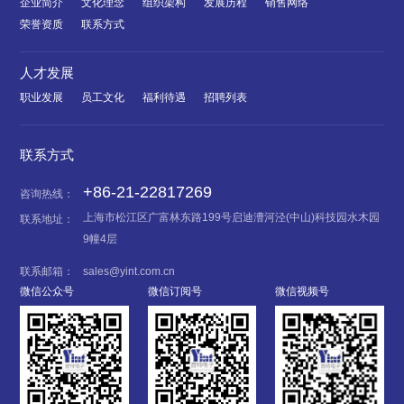
企业简介
文化理念
组织架构
发展历程
销售网络
荣誉资质
联系方式
人才发展
职业发展
员工文化
福利待遇
招聘列表
联系方式
+86-21-22817269
咨询热线：
上海市松江区广富林东路199号启迪漕河泾(中山)科技园水木园
联系地址：
9幢4层
联系邮箱：
sales@yint.com.cn
微信公众号
微信订阅号
微信视频号