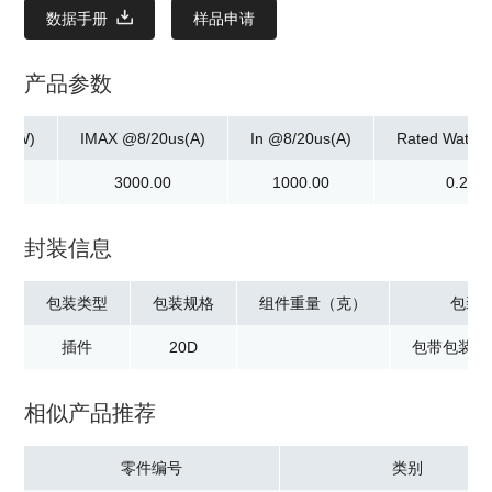
数据手册
样品申请
产品参数
ax]W)
IMAX @8/20us(A)
In @8/20us(A)
Rated Watta
3000.00
1000.00
0.20
封装信息
包装类型
包装规格
组件重量（克）
包装
插件
20D
包带包装：2
相似产品推荐
零件编号
类别