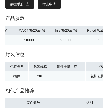
数据手册
样品申请
产品参数
ax]W)
IMAX @8/20us(A)
In @8/20us(A)
Rated Watta
0
10000.00
5000.00
1.00
封装信息
包装类型
包装规格
组件重量（克）
包装
插件
20D
包带包装：2
相似产品推荐
零件编号
类别