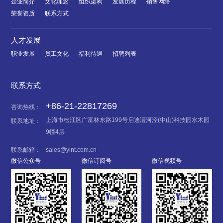
企业简介
文化理念
组织架构
发展历程
销售网络
荣誉资质
联系方式
人才发展
职业发展
员工文化
福利待遇
招聘列表
联系方式
+86-21-22817269
咨询热线：
上海市松江区广富林东路199号启迪漕河泾(中山)科技园水木园
联系地址：
9幢4层
联系邮箱：
sales@yint.com.cn
微信公众号
微信订阅号
微信视频号