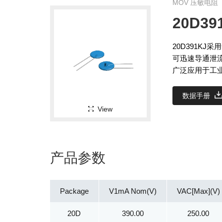
MOV 压敏电阻
20D39
20D391K
可迅速导通泄
广泛应用于工
数据手册
View
产品参数
Package
V1mA Nom(V)
VAC[Max](V)
20D
390.00
250.00