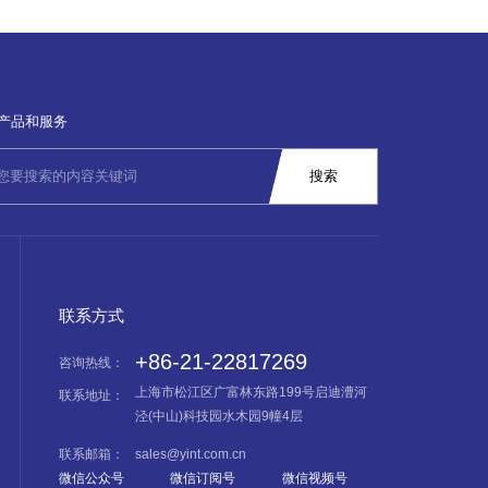
产品和服务
联系方式
+86-21-22817269
咨询热线：
上海市松江区广富林东路199号启迪漕河
联系地址：
泾(中山)科技园水木园9幢4层
联系邮箱：
sales@yint.com.cn
微信公众号
微信订阅号
微信视频号