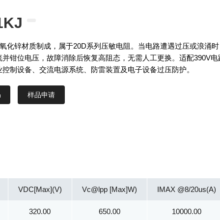
1KJ
J采用氧化锌材质制成，属于20D系列压敏电阻。当电路遭遇过压或浪涌时
流并钳位电压，故障消除后恢复高阻态，无需人工更换。适配390V电
业控制设备、交流电源系统、防雷装置及电子设备过压防护。
样品申请
VDC[Max](V)
Vc@lpp [Max]W)
IMAX @8/20us(A)
320.00
650.00
10000.00