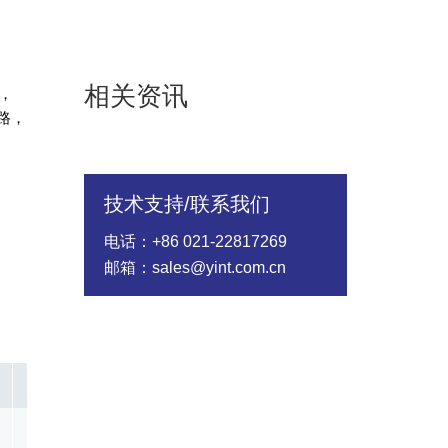
相关资讯
，
路，
技术支持/联系我们
电话：+86 021-22817269
邮箱：sales@yint.com.cn
In @8/20us(A)
Rated Wattage(W)
Energy（10/1000
5000.00
1.00
350.00