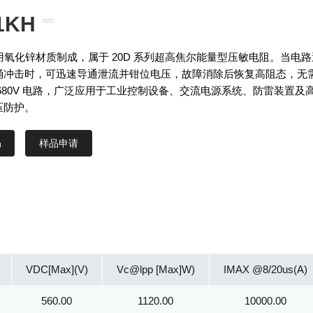
1KH
H 采用氧化锌材质制成，属于 20D 系列超高焦尔能量型压敏电阻。当电路
涌冲击时，可迅速导通泄流并钳位电压，故障消除后恢复高阻态，无
680V 电路，广泛应用于工业控制设备、交流电源系统、防雷装置及
压防护。
样品申请
VDC[Max](V)
Vc@lpp [Max]W)
IMAX @8/20us(A)
560.00
1120.00
10000.00