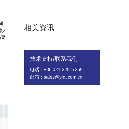
遭
相关资讯
需人
高要
技术支持/联系我们
电话：+86 021-22817269
邮箱：sales@yint.com.cn
In @8/20us(A)
Rated Wattage(W)
Energy（10/1000
10KV/5KA
1.00
500.00