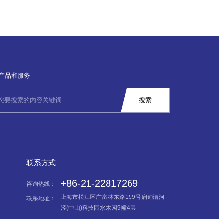
产品和服务
联系方式
+86-21-22817269
咨询热线：
上海市松江区广富林东路199号启迪漕河
联系地址：
泾(中山)科技园水木园9幢4层