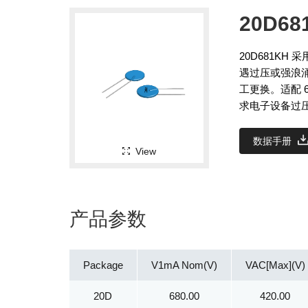
20D68
20D681K
遇过压或强浪
工更换。适配 
求电子设备过
数据手册
View
产品参数
Package
V1mA Nom(V)
VAC[Max](V)
20D
680.00
420.00