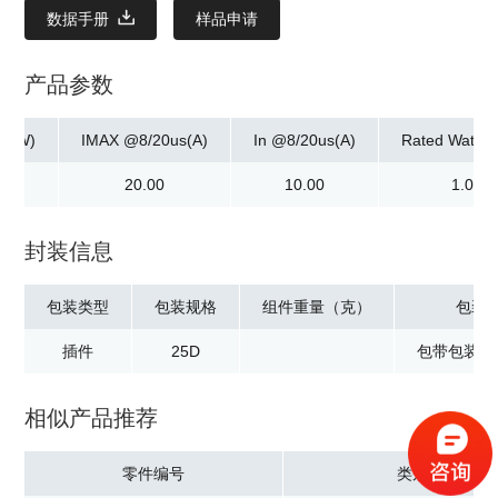
数据手册
样品申请
产品参数
ax]W)
IMAX @8/20us(A)
In @8/20us(A)
Rated Watta
0
20.00
10.00
1.00
封装信息
包装类型
包装规格
组件重量（克）
包装
插件
25D
包带包装：2
相似产品推荐
零件编号
类别