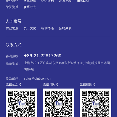
企业简介
文化理念
组织架构
发展历程
销售网络
荣誉资质
联系方式
人才发展
职业发展
员工文化
福利待遇
招聘列表
联系方式
+86-21-22817269
咨询热线：
上海市松江区广富林东路199号启迪漕河泾(中山)科技园水木园
联系地址：
9幢4层
联系邮箱：
sales@yint.com.cn
微信公众号
微信订阅号
微信视频号