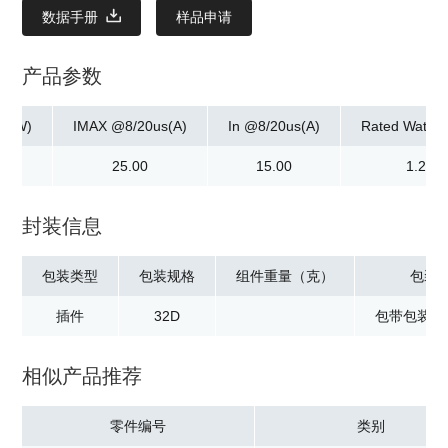
数据手册
样品申请
产品参数
ax]W)
IMAX @8/20us(A)
In @8/20us(A)
Rated Watta
0
25.00
15.00
1.20
封装信息
包装类型
包装规格
组件重量（克）
包装
插件
32D
包带包装：1
相似产品推荐
零件编号
类别