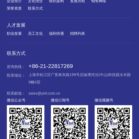
企业简介
文化理念
组织架构
发展历程
销售网络
荣誉资质
联系方式
人才发展
职业发展
员工文化
福利待遇
招聘列表
联系方式
+86-21-22817269
咨询热线：
上海市松江区广富林东路199号启迪漕河泾(中山)科技园水木园
联系地址：
9幢4层
联系邮箱：
sales@yint.com.cn
微信公众号
微信订阅号
微信视频号