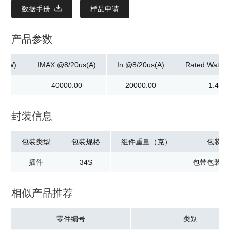
数据手册
样品申请
产品参数
ax]W)
IMAX @8/20us(A)
In @8/20us(A)
Rated Watta
0
40000.00
20000.00
1.40
封装信息
包装类型
包装规格
组件重量（克）
包装信
插件
34S
包带包装10
相似产品推荐
零件编号
类别