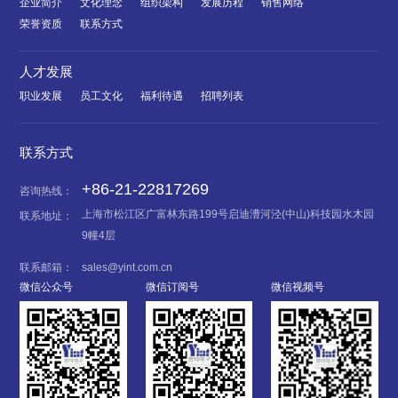
企业简介
文化理念
组织架构
发展历程
销售网络
荣誉资质
联系方式
人才发展
职业发展
员工文化
福利待遇
招聘列表
联系方式
+86-21-22817269
咨询热线：
上海市松江区广富林东路199号启迪漕河泾(中山)科技园水木园
联系地址：
9幢4层
联系邮箱：
sales@yint.com.cn
微信公众号
微信订阅号
微信视频号