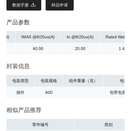
数据手册
样品申请
产品参数
ax]W)
IMAX @8/20us(A)
In @8/20us(A)
Rated Watta
0
40.00
20.00
1.40
封装信息
包装类型
包装规格
组件重量（克）
包装
插件
40D
包带包装：1
相似产品推荐
零件编号
类别