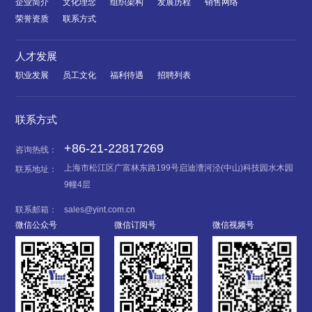
企业简介
文化理念
组织架构
发展历程
销售网络
荣誉资质
联系方式
人才发展
职业发展
员工文化
福利待遇
招聘列表
联系方式
+86-21-22817269
咨询热线：
上海市松江区广富林东路199号启迪漕河泾(中山)科技园水木园
联系地址：
9幢4层
联系邮箱：
sales@yint.com.cn
微信公众号
微信订阅号
微信视频号