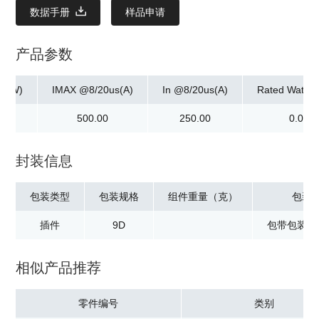
数据手册
样品申请
产品参数
ax]W)
IMAX @8/20us(A)
In @8/20us(A)
Rated Watta
0
500.00
250.00
0.02
封装信息
包装类型
包装规格
组件重量（克）
包装
插件
9D
包带包装：5
相似产品推荐
零件编号
类别