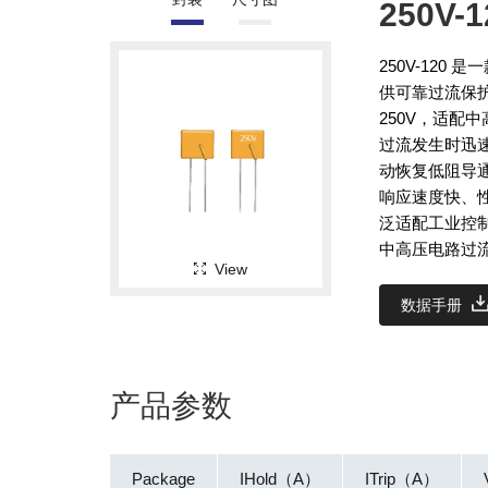
250V-1
250V-12
供可靠过流保护
250V，适
过流发生时迅
动恢复低阻导通
响应速度快、
泛适配工业控
中高压电路过
View
数据手册
产品参数
Package
IHold（A）
ITrip（A）