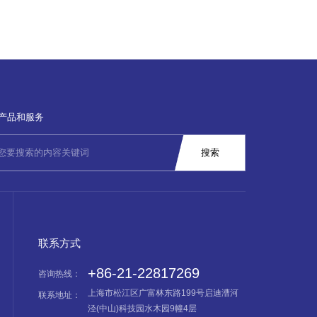
产品和服务
联系方式
+86-21-22817269
咨询热线：
上海市松江区广富林东路199号启迪漕河
联系地址：
泾(中山)科技园水木园9幢4层