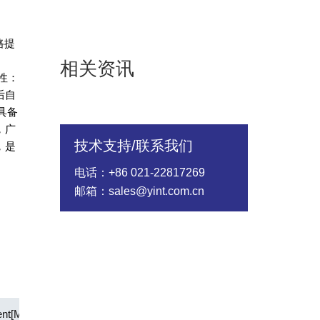
路提
相关资讯
性：
后自
具备
，广
技术支持/联系我们
，是
电话：+86 021-22817269
邮箱：sales@yint.com.cn
ent[Max] (A)
Time to Trip Time[Max] (S)
Status