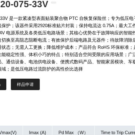
20-075-33V
075-33V 是一款紧凑型表面贴装聚合物 PTC 自恢复保险丝；专为低压
保护；该器件采用2920标准贴片封装；保持电流达 0.75A；最大工
 24V 电源系统及各类低压电路场景；其核心优势在于故障响应的智能
速切换至高阻态阻断电流；有效保护后端电路及元器件；待故障消除
状态；无需人工更换；降低维护成本；产品符合 RoHS 环保标准；
性能稳定性强、体积小巧的特点；特别适合空间受限的应用场景；广
品、通信设备、电池供电设备、便携式数码产品、智能家居模块、车
领域；是低压电路过流防护的高性价比选择
样品申请
Vmax(V)
Imax (A)
Pd Max （W）
Time to Trip Curr