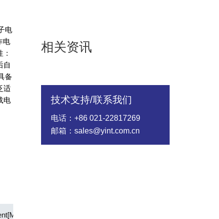
电子电
作电
相关资讯
性：
后自
具备
泛适
技术支持/联系我们
载电
电话：+86 021-22817269
邮箱：sales@yint.com.cn
ent[Max] (A)
Time to Trip Time[Max] (S)
Status