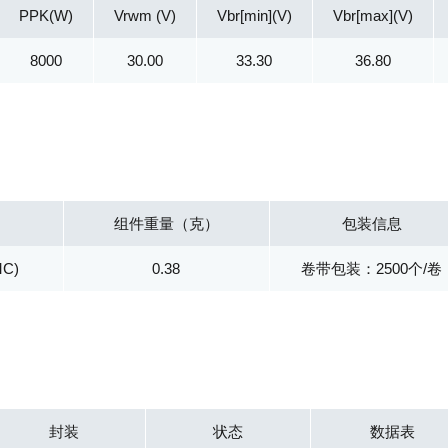
PPK(W)
Vrwm (V)
Vbr[min](V)
Vbr[max](V)
8000
30.00
33.30
36.80
组件重量（克）
包装信息
MC)
0.38
卷带包装：2500个/卷
封装
状态
数据表