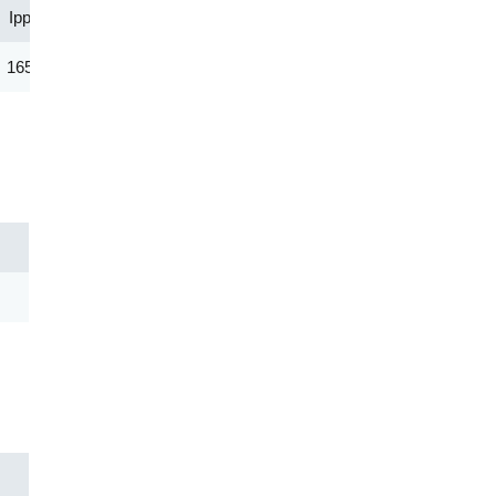
Ipp(A)
Vc@lpp [Max](V)
IR@Vrwm(μA)
@ iT (mA
165.30
48.40
5.00
1.00