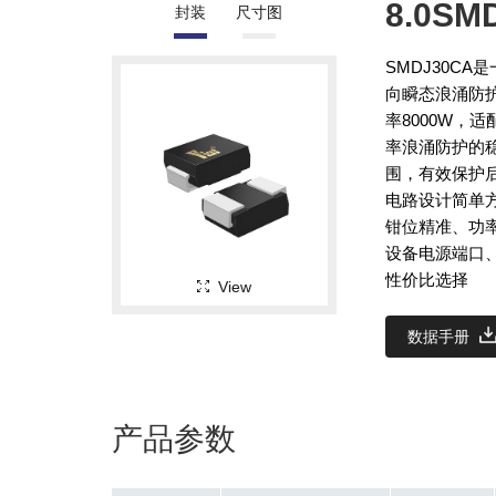
8.0SM
封装
尺寸图
SMDJ30C
向瞬态浪涌防护
率8000W，
率浪涌防护的
围，有效保护
电路设计简单
钳位精准、功
设备电源端口
性价比选择
View
数据手册
产品参数