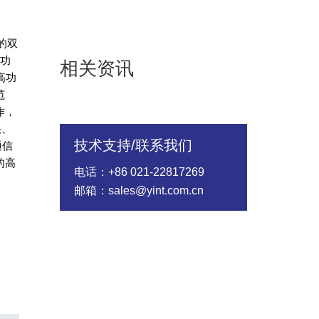
的双
值功
相关资讯
高功
范
作，
快、
技术支持/联系我们
通信
的高
电话：+86 021-22817269
邮箱：sales@yint.com.cn