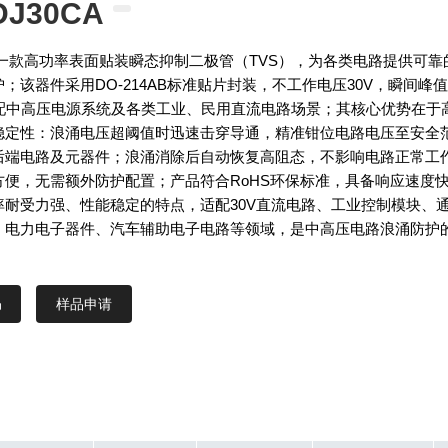
DJ30CA
A是一款高功率表面贴装瞬态抑制二极管（TVS），为各类电路提供可靠
；该器件采用DO-214AB标准贴片封装，不工作电压30V，瞬间峰
适配中高压电源系统及各类工业、民用直流电路场景；其核心优势在于
稳定性：浪涌电压超阈值时迅速击穿导通，精准钳位电路电压至安全
后端电路及元器件；浪涌消除后自动恢复高阻态，不影响电路正常工
方便，无需额外防护配置；产品符合RoHS环保标准，具备响应速度
率耐受力强、性能稳定的特点，适配30V直流电路、工业控制模块、
、电力电子器件、汽车辅助电子电路等领域，是中高压电路浪涌防护
样品申请