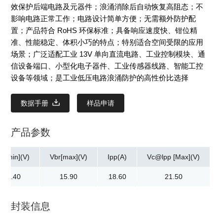
效保护后端电路及元器件；浪涌消除后自动恢复高阻态；不
影响电路正常工作；电路设计简单方便；无需额外防护配
置；产品符合 RoHS 环保标准；具备响应速度快、钳位精
准、性能稳定、体积小巧的特点；特别适合空间受限的应用
场景；广泛适配工业 13V 单向直流电路、工业控制模块、通
信设备端口、小型化电子器件、工业传感器线路、智能工控
设备等领域；是工业低压电路浪涌防护的高性价比选择
数据手册
样品申请
产品参数
br[min](V)
Vbr[max](V)
Ipp(A)
Vc@lpp [Max](V)
14.40
15.90
18.60
21.50
封装信息