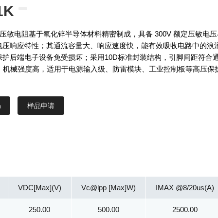
1K
1K 压敏电阻基于氧化锌半导体材料精密制成，具备 300V 额定压敏电
电压响应特性；其通流容量大、响应速度快，能有效吸收电路中的浪
保护后端电子设备免受损坏；采用10D标准封装结构，引脚间距符合
求，机械强度高，适用于电源输入级、防雷模块、工业控制板等高压保
样品申请
VDC[Max](V)
Vc@lpp [Max]W)
IMAX @8/20us(A)
250.00
500.00
2500.00