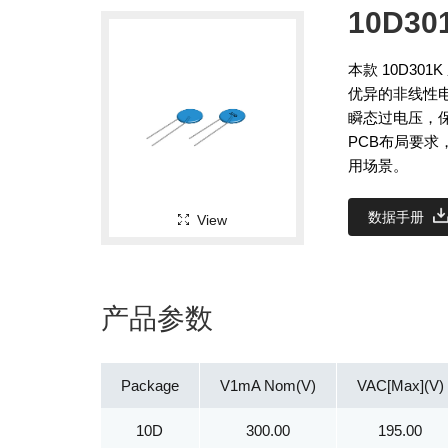
10D30
本款 10D30
优异的非线性
瞬态过电压，
PCB布局要
用场景。
数据手册
View
产品参数
Package
V1mA Nom(V)
VAC[Max](V)
10D
300.00
195.00