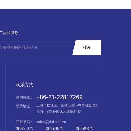
产品和服务
联系方式
+86-21-22817269
咨询热线：
上海市松江区广富林东路199号启迪漕河
联系地址：
泾(中山)科技园水木园9幢4层
联系邮箱：
sales@yint.com.cn
微信公众号
微信订阅号
微信视频号