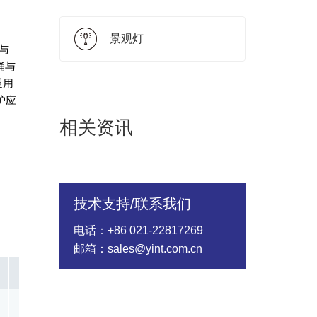
景观灯
压与
涌与
通用
护应
相关资讯
技术支持/联系我们
电话：+86 021-22817269
邮箱：sales@yint.com.cn
In @8/20us(A)
Rated Wattage(W)
Energy（10/1000
1500.00
0.40
47.00