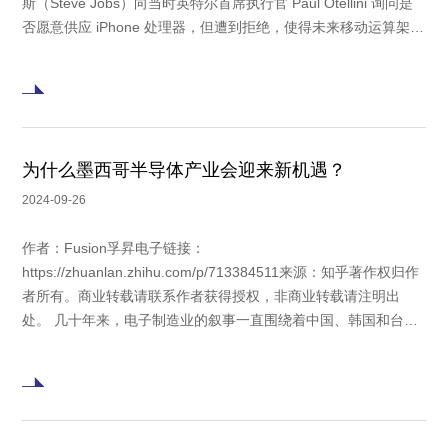
斯（Steve Jobs）向当时英特尔首席执行官 Paul Otellini 询问是
否愿意供应 iPhone 处理器，但遭到拒绝，使得未来移动运算架构
彻底改变。 英特尔20年前的这项决定，使Arm有效垄断芯片设
计，在移动市场的市场规模达到PC产业的两倍多。
为什么墨西哥半导体产业会迎来新机遇？
2024-09-26
作者：Fusion孚昇电子链接：
https://zhuanlan.zhihu.com/p/713384511来源：知乎著作权归作
者所有。商业转载请联系作者获得授权，非商业转载请注明出
处。 几十年来，电子制造业的叙事一直围绕着中国、韩国和台湾
等巨头展开。然而，墨西哥正崛起成为一个新的竞争者。墨西哥
的电子行业正在经历显著的增长，将这个国家转变为半导体、人
工智能应用等领域的强国。 尽管前景令人振