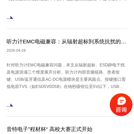
DC模块击穿；触摸屏及USB接口ESD敏感引发系统死机。抑制策
略需分级防护：信号接口采用低电容ESD器件与共模扼流圈协同
滤波；电源端口使用MOV、GDT与TVS三级浪涌防护；高速接口
优先选用结电容低于0.5pF的ESD器件以维持信号完整性。
听力计EMC电磁兼容：从辐射超标到系统抗扰的完整防护方案
2026-04-28
针对听力计EMC电磁兼容问题，本文从辐射超标、ESD静电干扰
及电源浪涌三个维度展开分析。听力计内部音频链路、患者按
键、USB/蓝牙通信及AC-DC电源模块是主要风险点。按键接口需
低电容TVS（如ESD5V0D5B）在纳秒级钳位至5V以下，USB接
口ESD防护寄生电容需≤2pF以维持眼图完整性，蓝牙天线端口需
兼顾ESD与射频插损。电源输入端需承受差模2kV/共模4kV浪涌，
TVS通流能力需匹配后级DC-DC耐压。音频线路受EFT干扰易导
致失真，系统布局需优化共模电感与滤波设计。
音特电子”程材杯“ 高校大赛正式开始