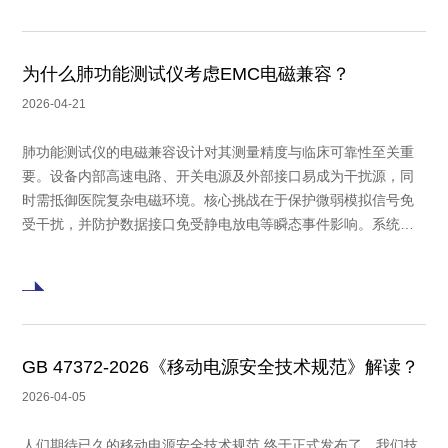
防护（如MOV/TVS组合），对高速数据接口选用超低电容ESD器
件，并结合优化PCB布局与屏蔽设计，以确保设备可靠运行、测
量精准并符合严苛的医疗电磁环境标准。
为什么肺功能测试仪考虑EMC电磁兼容？
2026-04-21
肺功能测试仪的电磁兼容设计对其测量精度与临床可靠性至关重
要。设备内部高速电路、开关电源及外部接口易成为干扰源，同
时需抵御医院复杂电磁环境。核心挑战在于保护微弱模拟信号免
受干扰，并防护数据接口免受静电放电等瞬态事件影响。系统级
策略结合屏蔽、滤波与瞬态抑制，如在电源端采用多级防护，信
号通路使用共模扼流圈，接口部署低电容TVS器件。合理的器件
选型与电路布局是平衡信号完整性与抗干扰能力的关键。
GB 47372-2026《移动电源安全技术规范》解读？
2026-04-05
人们期待已久的移动电源安全技术规范,终于正式发布了，我们技