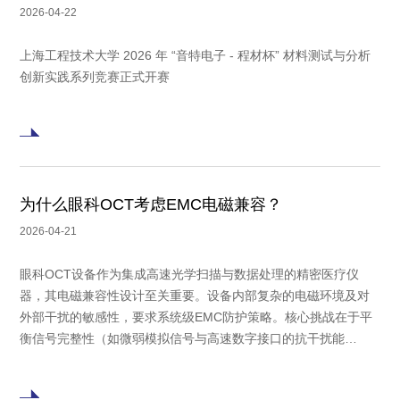
2026-04-22
上海工程技术大学 2026 年 “音特电子 - 程材杯” 材料测试与分析
创新实践系列竞赛正式开赛
为什么眼科OCT考虑EMC电磁兼容？
2026-04-21
眼科OCT设备作为集成高速光学扫描与数据处理的精密医疗仪
器，其电磁兼容性设计至关重要。设备内部复杂的电磁环境及对
外部干扰的敏感性，要求系统级EMC防护策略。核心挑战在于平
衡信号完整性（如微弱模拟信号与高速数字接口的抗干扰能
力）、多路电源系统的浪涌防护，以及临床操作中人体静电放电
风险。有效的方案遵循“分区-分级”原则，针对电源端口采用多级