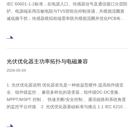
IEC 60601-1-2标准，在电源入口、传感器信号及通信接口分层防
护。电源端采用压敏电阻与TVS管组合抑制浪涌，共模扼流圈衰
减低频干扰；传感器模拟前端需串联共模扼流圈并优化PCB布
局，防止电刀、MRI等设备引发的参数漂移或报警延迟。选型时
需校核工作电压、钳位电压及浪涌能力，以规格书和系统级验证
为最终依据，确保呼吸监测精度与设备联动可靠性。
光伏优化器主功率拓扑与电磁兼容
2026-05-04
1. 光伏优化器说明 优化器首先是一种收益型硬件,提高组件级安
全、组件级监控 、兼容多样化的逆变器，组件级DC-DC变换、
MPPT/MSPT 控制 、 快速关断/安全控制 、通讯链路和系统角度
的监控平台对接. 2. 光优优化器基础标准与痛点 1.1 IEC 62109-
1：光伏用电力变换设备的一般安全要求,IEC官方说明它适用于光
伏系统用 PCE，涵盖防